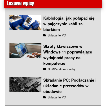
Losowe wpisy
Kablologia: jak połapać się
w pajęczynie kabli za
biurkiem
Składanie PC
Skróty klawiszowe w
Windows 11 poprawiające
wydajność pracy na
komputerze
KOMPendium wiedzy
Składanie PC: Podłączanie i
układanie przewodów w
obudowie
Składanie PC