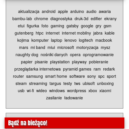
aktualizacja
android
apple
arduino
audio
awaria
bambu-lab
chrome
diagnostyka
druk-3d
edifier
ekrany
etui
figurka
foto
gaming
gatsby
google
gry
gsm
gutenberg
htpc
internet
internet mobilny
jabra
kable
kojima
komputer
laptop
lenovo
logitech
macbook
mars
mi band
miui
microsoft
motoryzacja
mysz
naughty dog
nośniki danych
opera
oprogramowanie
papier
pisanie
playstation
playway
pobieranie
przeglądarka internetowa
pyramid games
ram
redark
router
samsung
smart home
software
sony
spc
sport
steam
streaming
targus
testy
tws
ubisoft
unboxing
usb
wi-fi
wideo
windows
wordpress
xbox
xiaomi
zasilanie
ładowanie
Bądź na bieżąco!