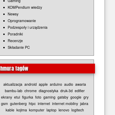
Gaming
KOMPendium wiedzy
Newsy
Oprogramowanie
Podzespoły i urządzenia
Poradniki
Recenzje
Składanie PC
Chmura tagów
aktualizacja
android
apple
arduino
audio
awaria
bambu-lab
chrome
diagnostyka
druk-3d
edifier
ekrany
etui
figurka
foto
gaming
gatsby
google
gry
gsm
gutenberg
htpc
internet
internet mobilny
jabra
kable
kojima
komputer
laptop
lenovo
logitech