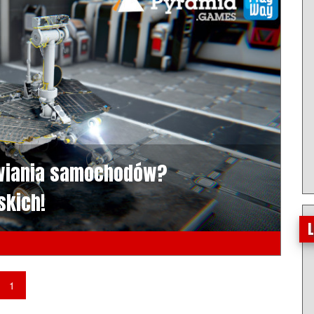
awiania samochodów?
skich!
1