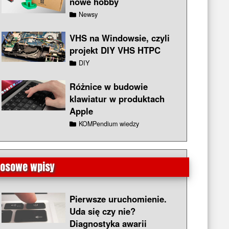
nowe hobby
Newsy
VHS na Windowsie, czyli
projekt DIY VHS HTPC
DIY
Różnice w budowie
klawiatur w produktach
Apple
KOMPendium wiedzy
Losowe wpisy
Pierwsze uruchomienie.
Uda się czy nie?
Diagnostyka awarii