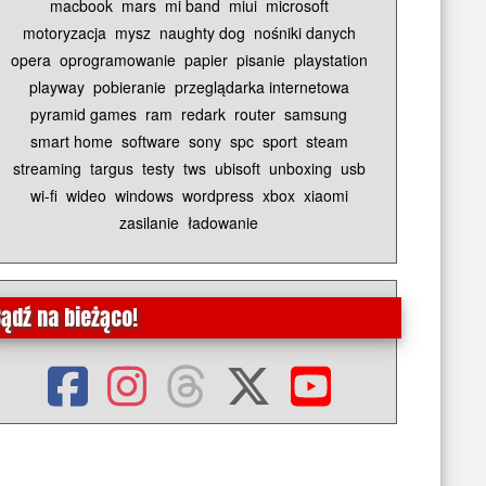
macbook
mars
mi band
miui
microsoft
motoryzacja
mysz
naughty dog
nośniki danych
opera
oprogramowanie
papier
pisanie
playstation
playway
pobieranie
przeglądarka internetowa
pyramid games
ram
redark
router
samsung
smart home
software
sony
spc
sport
steam
streaming
targus
testy
tws
ubisoft
unboxing
usb
wi-fi
wideo
windows
wordpress
xbox
xiaomi
zasilanie
ładowanie
ądź na bieżąco!