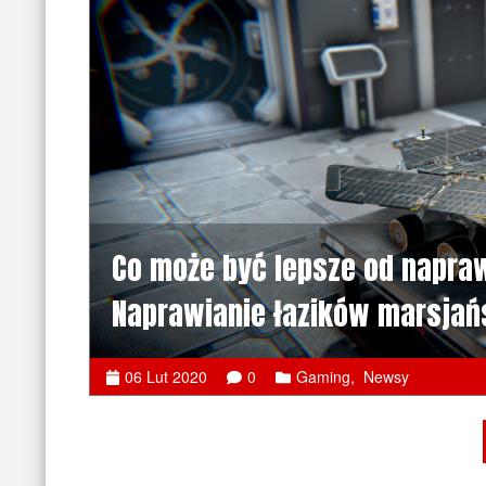
Co może być lepsze od napr
Naprawianie łazików marsjań
06 Lut 2020
0
Gaming
,
Newsy