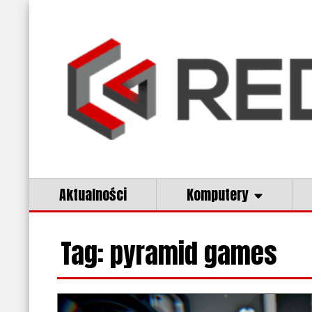
Aktualności
Komputery
Tag: pyramid games