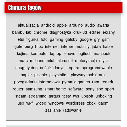
Chmura tagów
aktualizacja
android
apple
arduino
audio
awaria
bambu-lab
chrome
diagnostyka
druk-3d
edifier
ekrany
etui
figurka
foto
gaming
gatsby
google
gry
gsm
gutenberg
htpc
internet
internet mobilny
jabra
kable
kojima
komputer
laptop
lenovo
logitech
macbook
mars
mi band
miui
microsoft
motoryzacja
mysz
naughty dog
nośniki danych
opera
oprogramowanie
papier
pisanie
playstation
playway
pobieranie
przeglądarka internetowa
pyramid games
ram
redark
router
samsung
smart home
software
sony
spc
sport
steam
streaming
targus
testy
tws
ubisoft
unboxing
usb
wi-fi
wideo
windows
wordpress
xbox
xiaomi
zasilanie
ładowanie