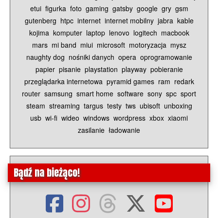
etui
figurka
foto
gaming
gatsby
google
gry
gsm
gutenberg
htpc
internet
internet mobilny
jabra
kable
kojima
komputer
laptop
lenovo
logitech
macbook
mars
mi band
miui
microsoft
motoryzacja
mysz
naughty dog
nośniki danych
opera
oprogramowanie
papier
pisanie
playstation
playway
pobieranie
przeglądarka internetowa
pyramid games
ram
redark
router
samsung
smart home
software
sony
spc
sport
steam
streaming
targus
testy
tws
ubisoft
unboxing
usb
wi-fi
wideo
windows
wordpress
xbox
xiaomi
zasilanie
ładowanie
Bądź na bieżąco!