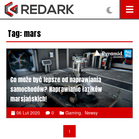
Tag: mars
Co może być lepsze od naprawiania
samochodów? Naprawianie łazików
marsjańskich!
06 Lut 2020
0
Gaming
,
Newsy
1