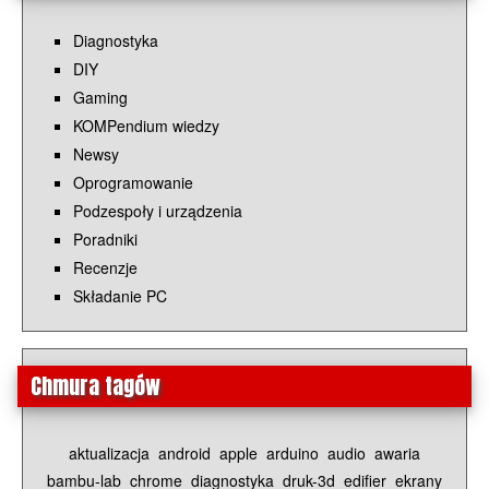
Diagnostyka
DIY
Gaming
KOMPendium wiedzy
Newsy
Oprogramowanie
Podzespoły i urządzenia
Poradniki
Recenzje
Składanie PC
Chmura tagów
aktualizacja
android
apple
arduino
audio
awaria
bambu-lab
chrome
diagnostyka
druk-3d
edifier
ekrany