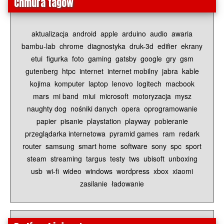
Chmura tagów
aktualizacja
android
apple
arduino
audio
awaria
bambu-lab
chrome
diagnostyka
druk-3d
edifier
ekrany
etui
figurka
foto
gaming
gatsby
google
gry
gsm
gutenberg
htpc
internet
internet mobilny
jabra
kable
kojima
komputer
laptop
lenovo
logitech
macbook
mars
mi band
miui
microsoft
motoryzacja
mysz
naughty dog
nośniki danych
opera
oprogramowanie
papier
pisanie
playstation
playway
pobieranie
przeglądarka internetowa
pyramid games
ram
redark
router
samsung
smart home
software
sony
spc
sport
steam
streaming
targus
testy
tws
ubisoft
unboxing
usb
wi-fi
wideo
windows
wordpress
xbox
xiaomi
zasilanie
ładowanie