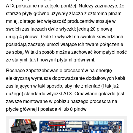
ATX pokazane na zdjęciu poniżej. Należy zaznaczyć, że
starsze płyty główne używały złącza z czterema pinami
mniej, dlatego też większość producentów stosuje w
swoich zasilaczach dwie wtyczki: jedną 20 pinową i
drugą 4 pinową. Obie te wtyczki na swoich krawędziach
posiadają zaczepy umożliwiające ich trwałe połączenie
ze sobą. W taki sposób można zachować kompatybilność
ze starymi, jak i nowymi płytami głównymi.
Rosnące zapotrzebowanie procesorów na energię
elektryczną wymusza doprowadzenie dodatkowych kabli
zasilających w taki sposób, aby nie zmieniać (i tak już
dużego) standardu wtyczki ATX. Omawiane gniazdo jest
zawsze montowane w pobliżu naszego procesora na
płycie głównej i posiada 4 lub 8 pinów.