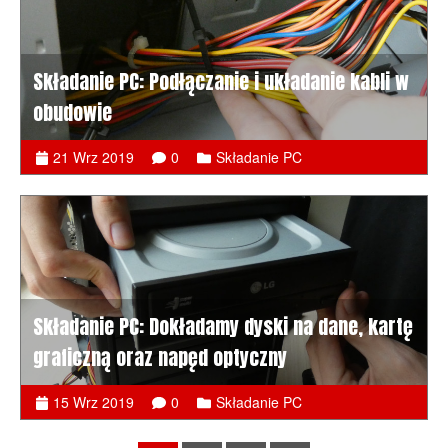
Składanie PC: Podłączanie i układanie kabli w
obudowie
21 Wrz 2019
0
Składanie PC
Składanie PC: Dokładamy dyski na dane, kartę
graficzną oraz napęd optyczny
15 Wrz 2019
0
Składanie PC