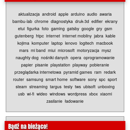
aktualizacja
android
apple
arduino
audio
awaria
bambu-lab
chrome
diagnostyka
druk-3d
edifier
ekrany
etui
figurka
foto
gaming
gatsby
google
gry
gsm
gutenberg
htpc
internet
internet mobilny
jabra
kable
kojima
komputer
laptop
lenovo
logitech
macbook
mars
mi band
miui
microsoft
motoryzacja
mysz
naughty dog
nośniki danych
opera
oprogramowanie
papier
pisanie
playstation
playway
pobieranie
przeglądarka internetowa
pyramid games
ram
redark
router
samsung
smart home
software
sony
spc
sport
steam
streaming
targus
testy
tws
ubisoft
unboxing
usb
wi-fi
wideo
windows
wordpress
xbox
xiaomi
zasilanie
ładowanie
Bądź na bieżąco!