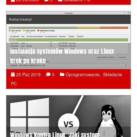
Instalacja systemów Windows oraz Linux
krok po kroku
25 Paź 2019
0
Oprogramowanie
,
Składanie
PC
Windows kontra Linux. Jaki system