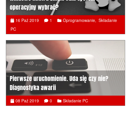
operacyjny wybrać?
16 Paź 2019
1
Oprogramowanie
,
Składanie
PC
Pierwsze uruchomienie. Uda się czy nie?
Diagnostyka awarii
08 Paź 2019
0
Składanie PC