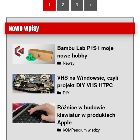
1
2
3
›
Nowe wpisy
Bambu Lab P1S i moje
nowe hobby
Newsy
VHS na Windowsie, czyli
projekt DIY VHS HTPC
DIY
Różnice w budowie
klawiatur w produktach
Apple
KOMPendium wiedzy