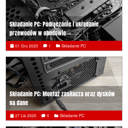
Składanie PC: Podłączanie i układanie
przewodów w obudowie
01 Gru 2020
1
Składanie PC
Składanie PC: Montaż zasilacza oraz dysków
na dane
27 Lis 2020
0
Składanie PC