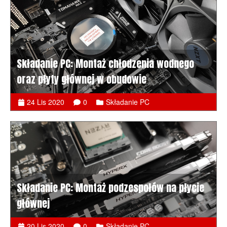
Składanie PC: Montaż chłodzenia wodnego
oraz płyty głównej w obudowie
24 Lis 2020
0
Składanie PC
Składanie PC: Montaż podzespołów na płycie
głównej
20 Lis 2020
0
Składanie PC